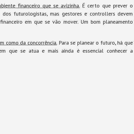
iente financeiro que se avizinha.
É certo que prever o
s dos futurologistas, mas gestores e controllers devem
e financeiro em que se vão mover. Um bom planeamento
m como da concorrência.
Para se planear o futuro, há que
m que se atua e mais ainda é essencial conhecer a
os cometidos por empresas/negócios, mas existem muitos
 Poderá ficar para um artigo futuro, terei de planear isso
tas vezes, estes erros são cometidos, apenas e só, por
lta de hábito. Mas quer numa quer noutra situação, o
plementar novas medidas para conseguir evitar falhas, que
esa, equipas e a saúde financeira da mesma.