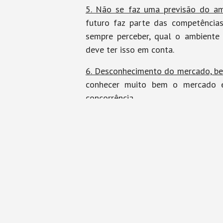
5. Não se faz uma previsão do amb
futuro faz parte das competência
sempre perceber, qual o ambient
deve ter isso em conta.
6. Desconhecimento do mercado, be
conhecer muito bem o mercado e
concorrência.
Dei conta apenas e só de seis err
outros aos quais não fiz referência.
mesmo!
Mas, voltando um pouco atrás, mui
falta de conhecimento ou por fa
importante é corrigir métodos e im
dificultem o funcionamento da empr