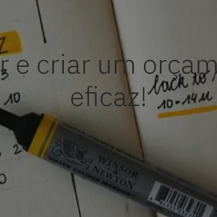
 e criar um orçam
eficaz!